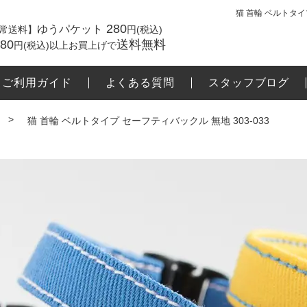
280
ゆうパケット
常送料】
円(税込)
980
送料無料
円(税込)以上お買上げで
ご利用ガイド
よくある質問
スタッフブログ
猫 首輪 ベルトタイプ セーフティバックル 無地 303-033