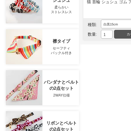
シュシュ
柔らかい
ストレスレス
種類:
数量:
襟タイプ
セーフティ
バックル付き
バンダナとベルト
の2点セット
2WAY仕様
リボンとベルト
の2点セット