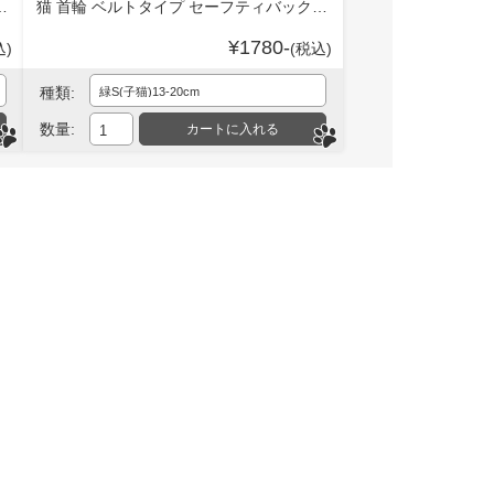
和柄 セーフティ－バックル付 303-0291
猫 首輪 ベルトタイプ セーフティバックル 和柄 からくさ 唐草 セーフティバックル 303-002
¥1780-
込)
(税込)
種類:
数量: