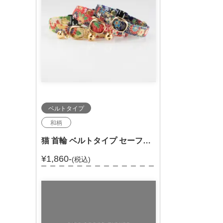
ベルトタイプ
和柄
猫 首輪 ベルトタイプ セーフティバックル 和柄 セーフティ－バックル付 303-0291
¥1,860-
(税込)