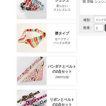
シュシュ
猫 首輪 シュシュ 
柔らかい
ストレスレス
種類:
数量:
襟タイプ
セーフティ
バックル付き
バンダナとベルト
の2点セット
2WAY仕様
リボンとベルト
の2点セット