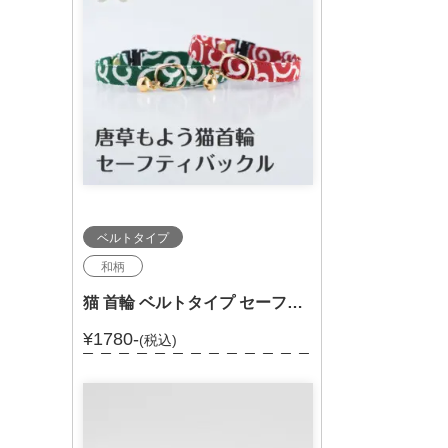
ベルトタイプ
和柄
猫 首輪 ベルトタイプ セーフティバックル 和柄 からくさ 唐草 セーフティバックル 303-002
¥1780-
(税込)