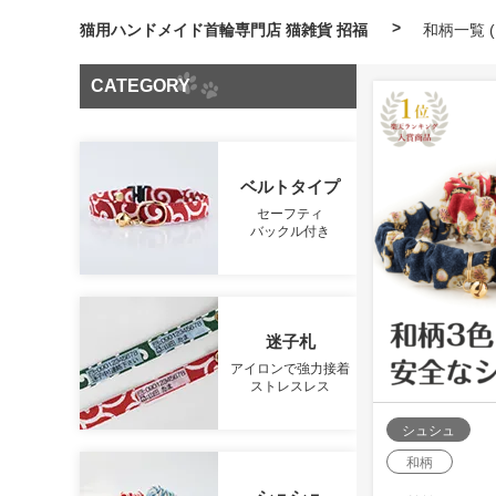
猫用ハンドメイド首輪専門店 猫雑貨 招福
和柄一覧 (1
CATEGORY
ベルトタイプ
セーフティ
バックル付き
迷子札
アイロンで強力接着
ストレスレス
シュシュ
和柄